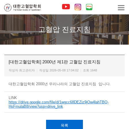
고혈압 진료지침
[대한고혈압학회] 2000년 제1판 고혈압 진료지침
작성자
최고관리자
작성일
2026-05-08 17:04:02
조회
1648
대한고혈압학회 2000년 우리나라의 고혈압 진료지침 입니다.
LINK
https://drive.google.com/file/d/1wgcc68DEZiz9jOw4lahTBQ-
HsFmulaB8/view?usp=drive_link
목록