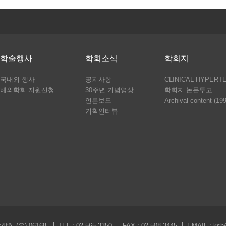
학술행사
학회소식
학회지
국내외 행사
공지사항
CLINICAL HYPERT
해외학회 지원신청
30주년 기념영상
학회지 논문투고
언론보도
Archival content (19
기획인터뷰
회 (우) 06168
TEL : 02-565-3350
FAX : 02-508-3445
EMAIL :
ksh