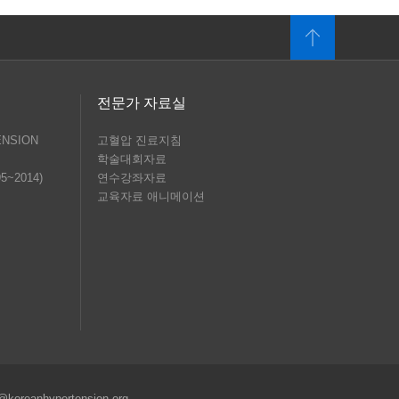
전문가 자료실
ENSION
고혈압 진료지침
학술대회자료
95~2014)
연수강좌자료
교육자료 애니메이션
@koreanhypertension.org