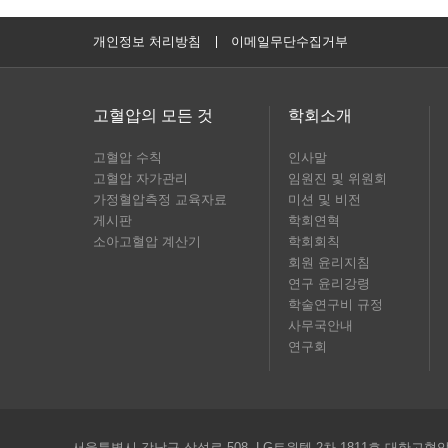
개인정보 처리방침
이메일무단수집거부
고혈압의 모든 것
학회소개
고혈압 수칙
인사말
고혈압 자가관리
임원진 및 위원회
가정혈압측정 교육자료
미션 및 비전
게시판
학회연혁
소아고혈압 계산기
학회회칙
회원 윤리지침
연구 윤리강령
학술연구비 규정
사무국안내
연구회
서울특별시 강남구 삼성로 508, LG트윈텔 2차 1811호 대한고혈압학