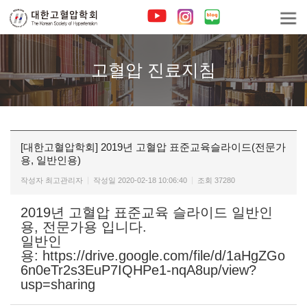
고혈압 진료지침
[대한고혈압학회] 2019년 고혈압 표준교육슬라이드(전문가
용, 일반인용)
작성자
최고관리자
작성일
2020-02-18 10:06:40
조회
37280
2019년 고혈압 표준교육 슬라이드 일반인
용, 전문가용 입니다.
일반인
용: https://drive.google.com/file/d/1aHgZGo
6n0eTr2s3EuP7IQHPe1-nqA8up/view?
usp=sharing