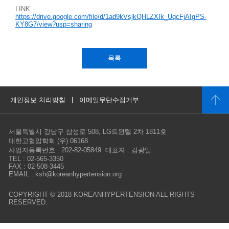
LINK
https://drive.google.com/file/d/1ad9kVsjkQHLZXIk_UqcFjAIgPS-
KY8G7/view?usp=sharing
목록
개인정보 처리방침
이메일무단수집거부
서울특별시 강남구 삼성로 508, LG트윈텔 2차 1811호
대한고혈압학회 (우) 06168
사업자등록번호 : 202-82-05849 대표자 : 김광일
TEL : 02-565-3350
FAX : 02-508-3445
EMAIL : ksh@koreanhypertension.org
COPYRIGHT © 2018 KOREANHYPERTENSION ALL RIGHTS
RESERVED.